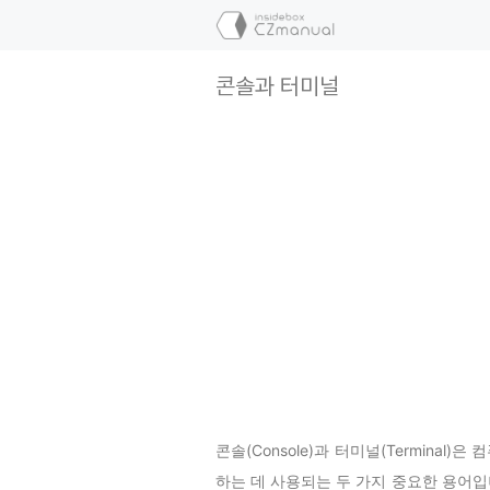
컨
텐
츠
콘솔과 터미널
로
건
너
뛰
기
콘솔(Console)과 터미널(Termina
하는 데 사용되는 두 가지 중요한 용어입