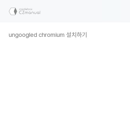
컨
텐
메
츠
로
뉴
건
ungoogled chromium 설치하기
너
뛰
기