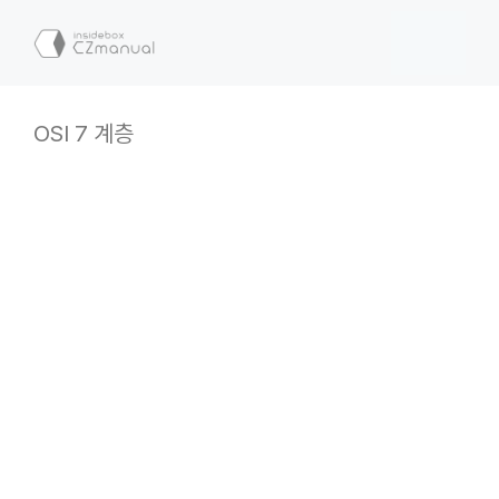
컨
텐
메
츠
로
뉴
건
OSI 7 계층
너
뛰
기