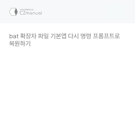
컨
텐
메
츠
로
뉴
건
bat 확장자 파일 기본앱 다시 명령 프롬프트로
너
복원하기
뛰
기