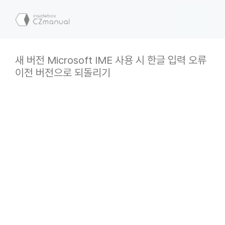
컨
텐
메
츠
로
뉴
건
새 버전 Microsoft IME 사용 시 한글 입력 오류
너
이전 버전으로 되돌리기
뛰
기