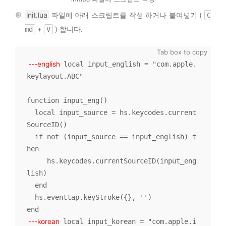
init.lua
파일에 아래 스크립트를 작성 하거나 붙여넣기 (
C
+
) 합니다.
md
V
---english
local input_english = "com.apple.
keylayout.ABC"

function input_eng()

  local input_source = hs.keycodes.current
SourceID()

  if not (input_source == input_english) t
hen

     hs.keycodes.currentSourceID(input_eng
lish)

  end

  hs.eventtap.keyStroke({}, '')

---korean
local input_korean = "com.apple.i