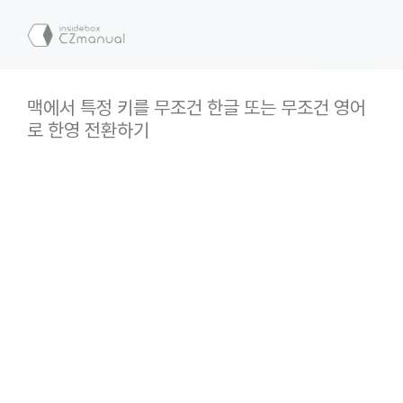
컨
텐
메
츠
로
뉴
건
맥에서 특정 키를 무조건 한글 또는 무조건 영어
너
로 한영 전환하기
뛰
기