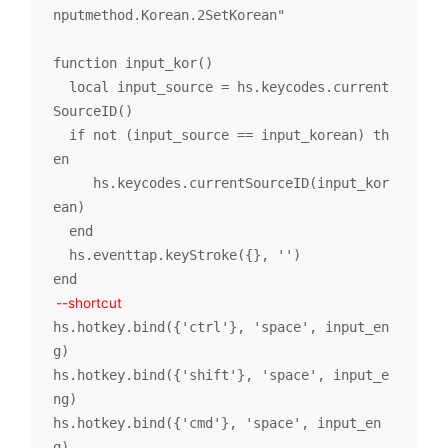
nputmethod.Korean.2SetKorean"

function input_kor()

  local input_source = hs.keycodes.current
SourceID()

  if not (input_source == input_korean) th
en

     hs.keycodes.currentSourceID(input_kor
ean)

  end

  hs.eventtap.keyStroke({}, '')

--shortcut
hs.hotkey.bind({'ctrl'}, 'space', input_en
g)

hs.hotkey.bind({'shift'}, 'space', input_e
ng)

hs.hotkey.bind({'cmd'}, 'space', input_en
g)
