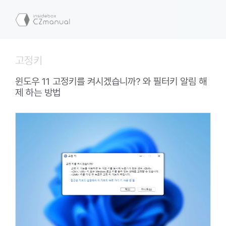
컨
텐
메
츠
로
뉴
건
고정키
너
뛰
윈도우 11 고정키를 켜시겠습니까? 와 필터키 알림 해
기
제 하는 방법