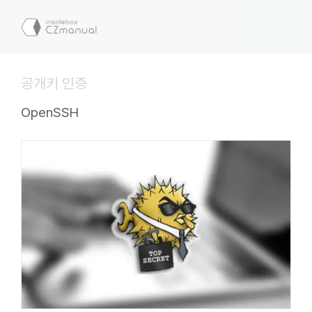
컨
텐
메
츠
로
뉴
건
공개키 인증
너
뛰
OpenSSH
기