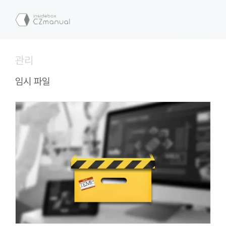
컨
텐
메
츠
로
뉴
건
관리
너
뛰
임시 파일
기