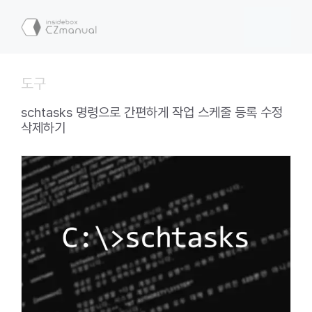
컨
텐
메
츠
로
뉴
건
도구
너
뛰
schtasks 명령으로 간편하게 작업 스케줄 등록 수정
기
삭제하기