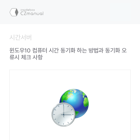
컨
텐
메
츠
로
뉴
건
시간서버
너
뛰
윈도우10 컴퓨터 시간 동기화 하는 방법과 동기화 오
기
류시 체크 사항