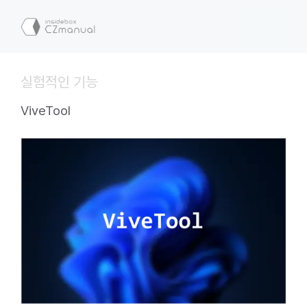
컨
텐
메
츠
로
뉴
건
실험적인 기능
너
뛰
ViveTool
기