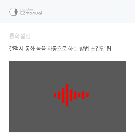
컨
텐
메
츠
로
뉴
건
통화설정
너
뛰
갤럭시 통화 녹음 자동으로 하는 방법 초간단 팁
기