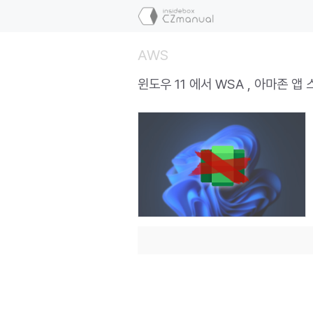
컨
텐
츠
AWS
로
건
윈도우 11 에서 WSA , 아마존 앱
너
뛰
기