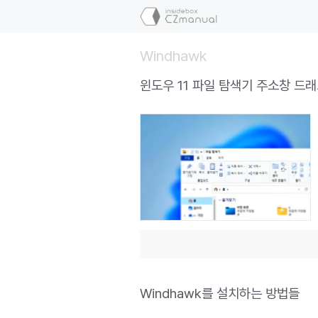
컨
텐
츠
Windhawk
로
건
윈도우 11 파일 탐색기 주소창 드
너
뛰
기
Windhawk를 설치하는 방법들