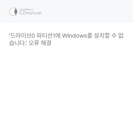
컨
텐
메
츠
로
뉴
건
'드라이브0 파티션1에 Windows를 설치할 수 없
너
습니다.' 오류 해결
뛰
기