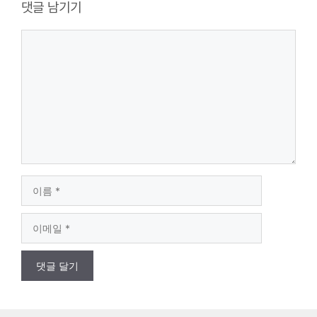
댓글 남기기
댓
글
이
름
이
메
일