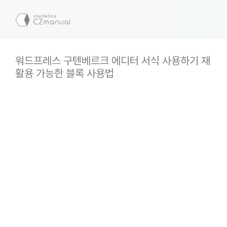
컨
텐
메
츠
로
뉴
건
워드프레스 구텐베르크 에디터 서식 사용하기 재
너
활용 가능한 블록 사용법
뛰
기