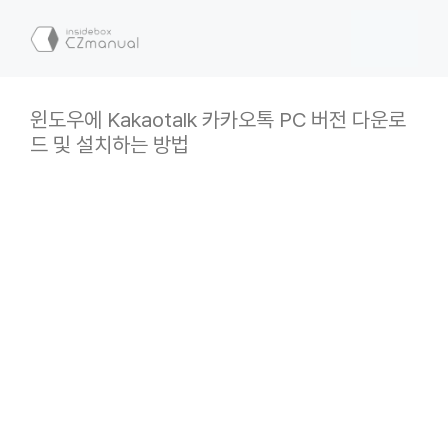
컨
텐
메
츠
로
뉴
건
윈도우에 Kakaotalk 카카오톡 PC 버전 다운로
너
드 및 설치하는 방법
뛰
기