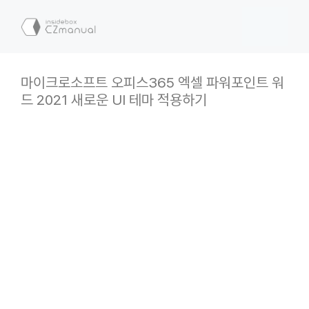
컨
텐
메
츠
로
뉴
건
마이크로소프트 오피스365 엑셀 파워포인트 워
너
드 2021 새로운 UI 테마 적용하기
뛰
기