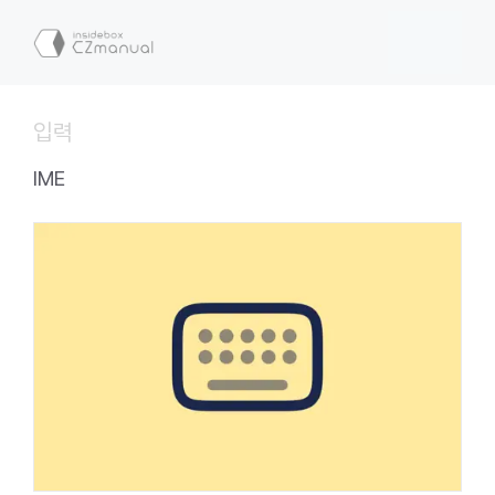
컨
텐
메
츠
로
뉴
건
입력
너
뛰
IME
기