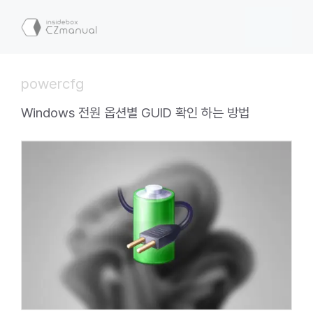
컨
텐
메
츠
로
뉴
건
powercfg
너
뛰
Windows 전원 옵션별 GUID 확인 하는 방법
기