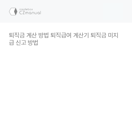
컨
텐
메
츠
로
뉴
건
퇴직금 계산 방법 퇴직급여 계산기 퇴직금 미지
너
급 신고 방법
뛰
기