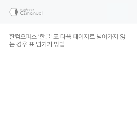
컨
텐
메
츠
로
뉴
건
한컴오피스 '한글' 표 다음 페이지로 넘어가지 않
너
는 경우 표 넘기기 방법
뛰
기