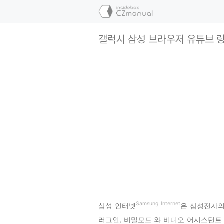
컨
텐
츠
갤럭시 삼성 브라우저 유튜브 
로
건
너
뛰
기
Samsung Internet
삼성 인터넷
은 삼성전자의
러그인, 비밀모드 와 비디오 어시스턴트