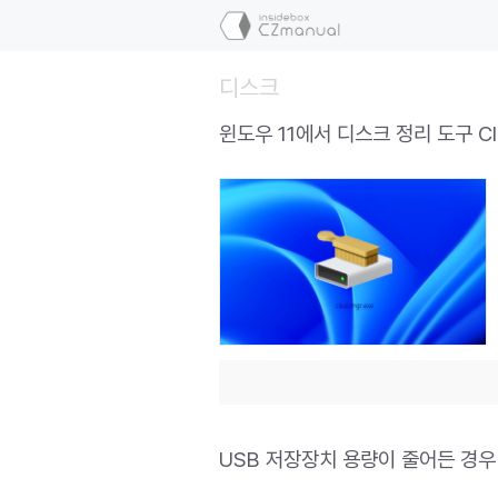
컨
텐
츠
디스크
로
건
윈도우 11에서 디스크 정리 도구 C
너
뛰
기
USB 저장장치 용량이 줄어든 경우