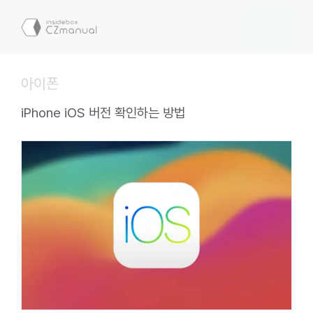
컨
텐
메
츠
로
뉴
건
아이폰
너
뛰
iPhone iOS 버전 확인하는 방법
기