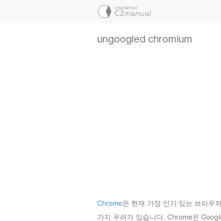
컨
텐
츠
ungoogled chromium
로
건
너
뛰
기
Chrome
은 현재 가장 인기 있는 브라우
가지 우려가 있습니다. Chrome은 Go