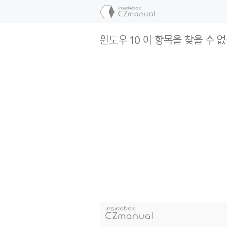
컨
텐
츠
윈도우 10 이 항목을 찾을 수
로
건
너
뛰
기